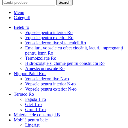
Search
Menu
Categorii
Betek ro
Vopsele pentru interior Ro
Vopsele pentru exterior Ro
Vopsele decorative și tencuieli Ro
Emailuri, vopsele cu efect ciocănit, lacuri, impregnanți
pentru lemn Ro
Termoizolație Ro
Hidroizolație și chimie pentru construcții Ro
Amestecuri uscate Ro
Nippon Paint Ro-
Vopsele decorative N-ro
Vopsele pentru interior N-ro
Vopsele pentru exterior N-ro
Terraco Ro
Faţadă T-ro
Glet T-ro
Grund T-ro
Materiale de construcții B
Mobilă pentru baie
LineArt