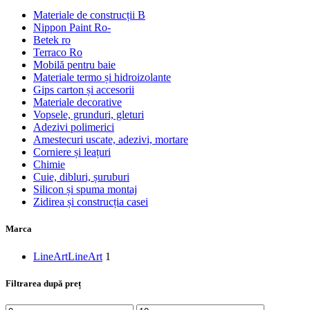
Materiale de construcții B
Nippon Paint Ro-
Betek ro
Terraco Ro
Mobilă pentru baie
Materiale termo și hidroizolante
Gips carton și accesorii
Materiale decorative
Vopsele, grunduri, gleturi
Adezivi polimerici
Amestecuri uscate, adezivi, mortare
Corniere și leațuri
Chimie
Cuie, dibluri, șuruburi
Silicon și spuma montaj
Zidirea și construcția casei
Marca
LineArt
LineArt
1
Filtrarea după preț
Preț
Preț