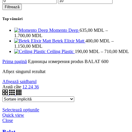
minim
maxim
Filtrează
Top vânzări
Momento Deep
635,00
MDL
–
Interval
1.700,00
MDL
de
Betek Elixir Matt
400,00
MDL
–
prețuri:
Interval
1.150,00
MDL
635,00 MDL
de
I
Ceiling Plastic
190,00
MDL
–
710,00
MDL
până
prețuri:
d
Prima pagină
Единицы измерения produs
BALAT 600
la
400,00 MDL
p
1.700,00 MDL
până
1
Afișez singurul rezultat
la
p
1.150,00 MDL
la
Afișează saidbarul
7
Arată câte
12
24
36
Selectează opțiunile
Quick view
Close
Balat