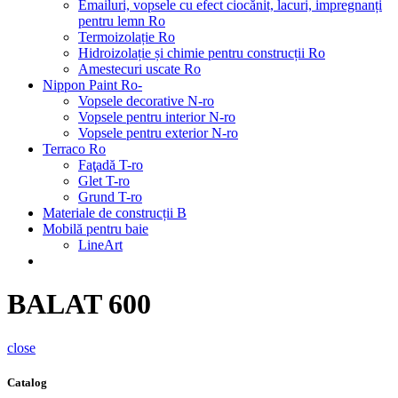
Emailuri, vopsele cu efect ciocănit, lacuri, impregnanți
pentru lemn Ro
Termoizolație Ro
Hidroizolație și chimie pentru construcții Ro
Amestecuri uscate Ro
Nippon Paint Ro-
Vopsele decorative N-ro
Vopsele pentru interior N-ro
Vopsele pentru exterior N-ro
Terraco Ro
Faţadă T-ro
Glet T-ro
Grund T-ro
Materiale de construcții B
Mobilă pentru baie
LineArt
BALAT 600
close
Catalog