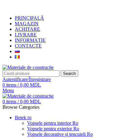
+373 79919444
PRINCIPALĂ
MAGAZIN
ACHITARE
LIVRARE
INFORMAȚIE
CONTACTE
Search
Autentificare/Înregistrare
0
items
/
0,00
MDL
Menu
0
items
/
0,00
MDL
Browse Categories
Betek ro
Vopsele pentru interior Ro
Vopsele pentru exterior Ro
Vopsele decorative și tencuieli Ro