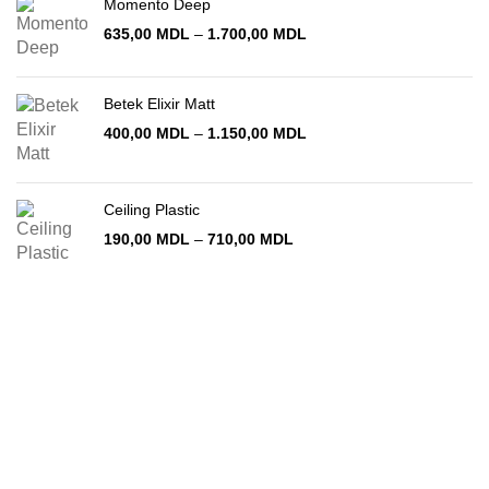
Momento Deep
Interval
635,00
MDL
–
1.700,00
MDL
de
prețuri:
635,00 MDL
Betek Elixir Matt
până
Interval
400,00
MDL
–
1.150,00
MDL
la
de
1.700,00 MDL
prețuri:
400,00 MDL
Ceiling Plastic
până
la
Interval
190,00
MDL
–
710,00
MDL
1.150,00 MDL
de
prețuri:
190,00 MDL
până
la
710,00 MDL
Chișinău
str. Vadul-lui-Vodă 19