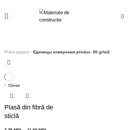
0
80 gr/m2
Prima pagină
Единицы измерения produs
80 gr/m2
Close
Plasă din fibră de
sticlă
Interval