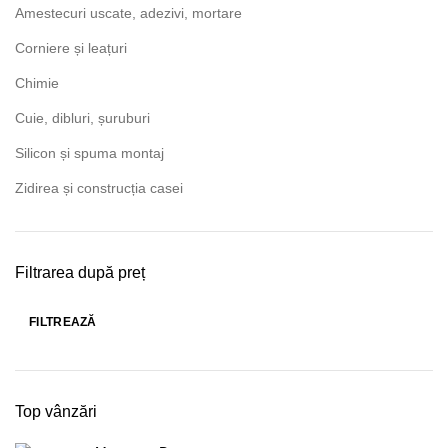
Amestecuri uscate, adezivi, mortare
Corniere și leațuri
Chimie
Cuie, dibluri, șuruburi
Silicon și spuma montaj
Zidirea și construcția casei
Filtrarea după preț
FILTREAZĂ
Preț
Preț
minim
maxim
Top vânzări