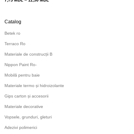
7,75
MDL
–
11,50
MDL
de
prețuri:
7,75 MDL
Catalog
până
la
Betek ro
11,50 MDL
Terraco Ro
Materiale de construcții B
Nippon Paint Ro-
Mobilă pentru baie
Materiale termo și hidroizolante
Gips carton și accesorii
Materiale decorative
Vopsele, grunduri, gleturi
Adezivi polimerici