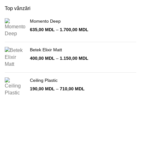
Top vânzări
Momento Deep
Interval
635,00
MDL
–
1.700,00
MDL
de
prețuri:
635,00 MDL
Betek Elixir Matt
până
Interval
400,00
MDL
–
1.150,00
MDL
la
de
1.700,00 MDL
prețuri:
400,00 MDL
Ceiling Plastic
până
la
Interval
190,00
MDL
–
710,00
MDL
1.150,00 MDL
de
prețuri:
190,00 MDL
până
la
710,00 MDL