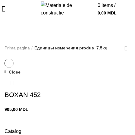
0
items
/
0,00
MDL
7.5kg
Prima pagină
Единицы измерения produs
7.5kg
Close
BOXAN 452
905,00
MDL
Catalog