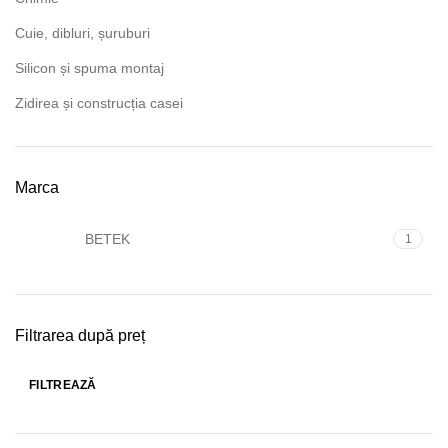
Cuie, dibluri, șuruburi
Silicon și spuma montaj
Zidirea și construcția casei
Marca
BETEK
1
Filtrarea după preț
FILTREAZĂ
Preț
Preț
minim
maxim