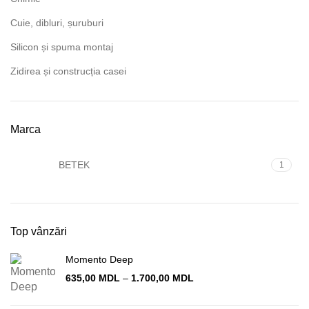
Cuie, dibluri, șuruburi
Silicon și spuma montaj
Zidirea și construcția casei
Marca
BETEK
1
Top vânzări
Momento Deep
Interval
635,00
MDL
–
1.700,00
MDL
de
prețuri: