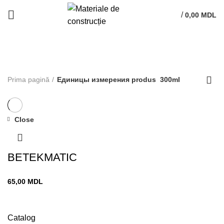
/
0,00
MDL
300ml
Prima pagină
Единицы измерения produs
300ml
Close
BETEKMATIC
65,00
MDL
Catalog