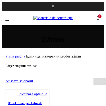
0
22mm
Prima pagină
Единицы измерения produs
22mm
Afișez singurul rezultat
Afișează saidbarul
Selectează opțiunile
OSB-3 Kronospan hidrofob