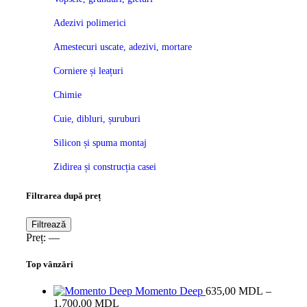
Adezivi polimerici
Amestecuri uscate, adezivi, mortare
Corniere și leațuri
Chimie
Cuie, dibluri, șuruburi
Silicon și spuma montaj
Zidirea și construcția casei
Filtrarea după preț
Preț
Preț
Filtrează
minim
maxim
Preț:
—
Top vânzări
Momento Deep
635,00
MDL
–
Interval
1.700,00
MDL