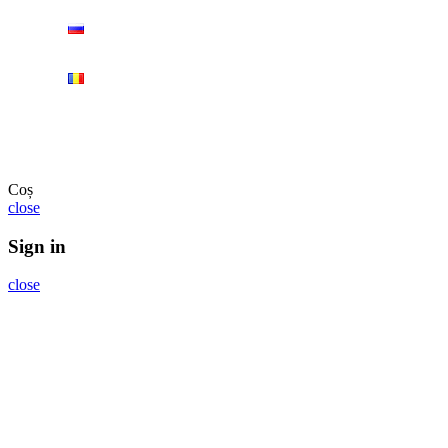
Autentificare/Înregistrare
Coș
close
Sign in
close
No account yet?
Create an Account