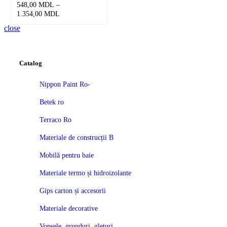
(2500×1250)
548,00
MDL
–
Interval
1.354,00
MDL
de
close
prețuri:
548,00 MDL
până
la
Catalog
1.354,00 MDL
Nippon Paint Ro-
Betek ro
Terraco Ro
Materiale de construcții B
Mobilă pentru baie
Materiale termo și hidroizolante
Gips carton și accesorii
Materiale decorative
Vopsele, grunduri, gleturi