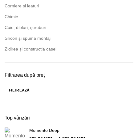
Corniere și leațuri
Chimie
Cuie, dibluri, șuruburi
Silicon și spuma montaj
Zidirea și construcția casei
Filtrarea după preț
FILTREAZĂ
Preț
Preț
minim
maxim
Top vânzări
Momento Deep