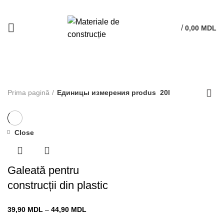
/
0,00
MDL
20l
Prima pagină
Единицы измерения produs
20l
Close
Galeată pentru
construcții din plastic
Interval
39,90
MDL
–
44,90
MDL
de