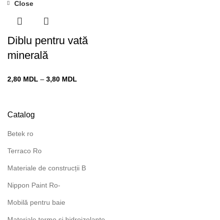
Close
prețuri:
prețuri:
24,90 MDL
1,15 MDL
până
până
Diblu pentru vată
la
la
29,90 MDL
2,65 MDL
minerală
Interval
2,80
MDL
–
3,80
MDL
de
prețuri:
2,80 MDL
Catalog
până
la
Betek ro
3,80 MDL
Terraco Ro
Materiale de construcții B
Nippon Paint Ro-
Mobilă pentru baie
Materiale termo și hidroizolante