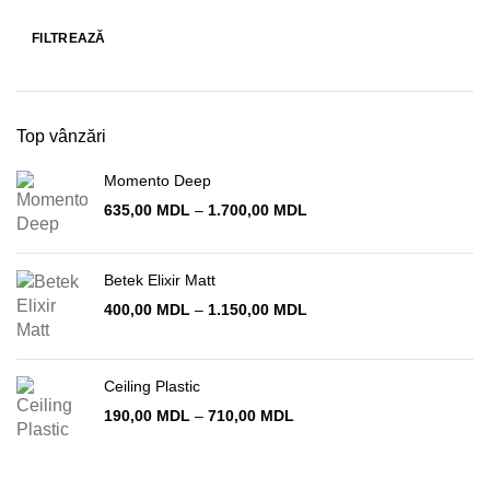
FILTREAZĂ
Preț
Preț
minim
maxim
Top vânzări
Momento Deep
Interval
635,00
MDL
–
1.700,00
MDL
de
prețuri:
635,00 MDL
Betek Elixir Matt
până
Interval
400,00
MDL
–
1.150,00
MDL
la
de
1.700,00 MDL
prețuri:
400,00 MDL
Ceiling Plastic
până
la
Interval
190,00
MDL
–
710,00
MDL
1.150,00 MDL
de
prețuri:
190,00 MDL