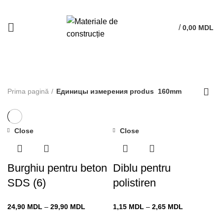
/
0,00
MDL
160mm
Prima pagină
Единицы измерения produs
160mm
Close
Close
Burghiu pentru beton
Diblu pentru
SDS (6)
polistiren
Interval
Interval
24,90
MDL
–
29,90
MDL
1,15
MDL
–
2,65
MDL
de
de