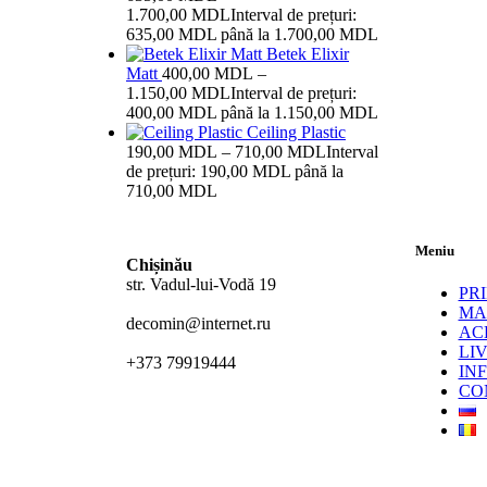
1.700,00
MDL
Interval de prețuri:
635,00 MDL până la 1.700,00 MDL
Betek Elixir
Matt
400,00
MDL
–
1.150,00
MDL
Interval de prețuri:
400,00 MDL până la 1.150,00 MDL
Ceiling Plastic
190,00
MDL
–
710,00
MDL
Interval
de prețuri: 190,00 MDL până la
710,00 MDL
Meniu
Chișinău
str. Vadul-lui-Vodă 19
PR
MA
decomin@internet.ru
AC
LI
+373 79919444
IN
CO