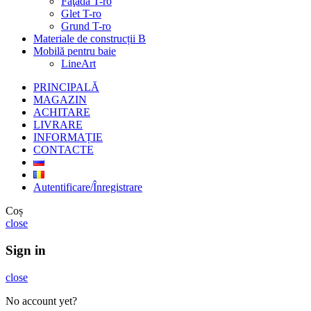
Faţadă T-ro
Glet T-ro
Grund T-ro
Materiale de construcții B
Mobilă pentru baie
LineArt
PRINCIPALĂ
MAGAZIN
ACHITARE
LIVRARE
INFORMAȚIE
CONTACTE
Autentificare/Înregistrare
Coș
close
Sign in
close
No account yet?