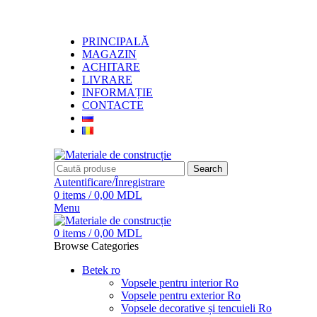
+373 79919444
PRINCIPALĂ
MAGAZIN
ACHITARE
LIVRARE
INFORMAȚIE
CONTACTE
Search
Autentificare/Înregistrare
0
items
/
0,00
MDL
Menu
0
items
/
0,00
MDL
Browse Categories
Betek ro
Vopsele pentru interior Ro
Vopsele pentru exterior Ro
Vopsele decorative și tencuieli Ro