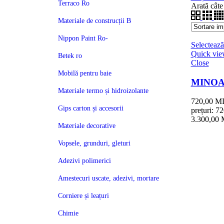
Terraco Ro
Arată cât
Materiale de construcții B
Nippon Paint Ro-
Selectează
Quick vi
Betek ro
Close
Mobilă pentru baie
MINOA
Materiale termo și hidroizolante
720,00
M
Gips carton și accesorii
prețuri: 
3.300,00
Materiale decorative
Vopsele, grunduri, gleturi
Adezivi polimerici
Amestecuri uscate, adezivi, mortare
Corniere și leațuri
Chimie