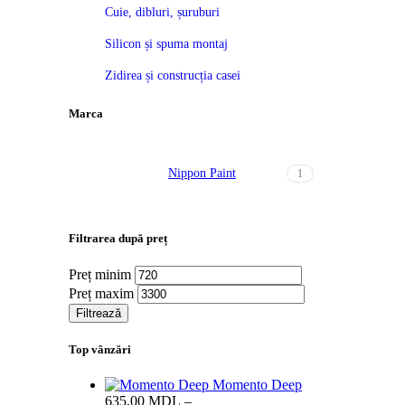
Cuie, dibluri, șuruburi
Silicon și spuma montaj
Zidirea și construcția casei
Marca
Nippon Paint
1
Filtrarea după preț
Preț minim
Preț maxim
Filtrează
Top vânzări
Momento Deep
635,00
MDL
–