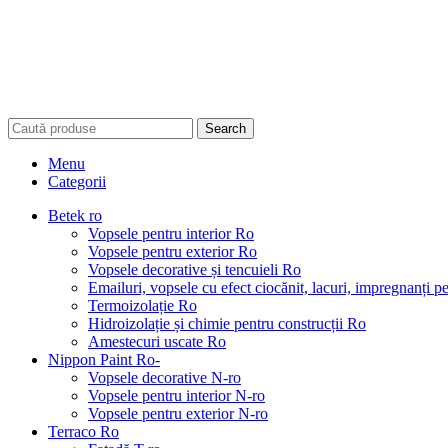
Search
Menu
Categorii
Betek ro
Vopsele pentru interior Ro
Vopsele pentru exterior Ro
Vopsele decorative și tencuieli Ro
Emailuri, vopsele cu efect ciocănit, lacuri, impregnanți 
Termoizolație Ro
Hidroizolație și chimie pentru construcții Ro
Amestecuri uscate Ro
Nippon Paint Ro-
Vopsele decorative N-ro
Vopsele pentru interior N-ro
Vopsele pentru exterior N-ro
Terraco Ro