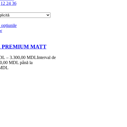
e
12
24
36
 opțiunile
ew
 PREMIUM MATT
DL
–
3.300,00
MDL
Interval de
720,00 MDL până la
 MDL