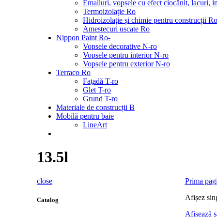
Emailuri, vopsele cu efect ciocănit, lacuri,
Termoizolație Ro
Hidroizolație și chimie pentru construcții R
Amestecuri uscate Ro
Nippon Paint Ro-
Vopsele decorative N-ro
Vopsele pentru interior N-ro
Vopsele pentru exterior N-ro
Terraco Ro
Faţadă T-ro
Glet T-ro
Grund T-ro
Materiale de construcții B
Mobilă pentru baie
LineArt
13.5l
close
Prima pag
Afișez sin
Catalog
Afișează s