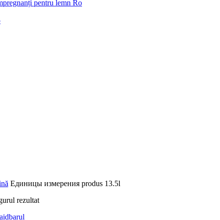
 impregnanți pentru lemn Ro
o
ină
Единицы измерения produs
13.5l
gurul rezultat
aidbarul