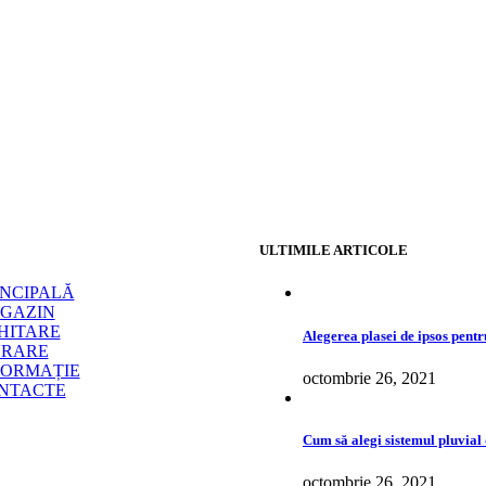
ULTIMILE ARTICOLE
INCIPALĂ
GAZIN
HITARE
Alegerea plasei de ipsos pentr
VRARE
FORMAȚIE
octombrie 26, 2021
NTACTE
Cum să alegi sistemul pluvial 
octombrie 26, 2021