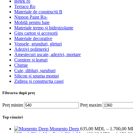
Betek ro
Terraco Ro
Materiale de construcții B
Nippon Paint Ro-
Mobilă pentru baie
Materiale termo și hidroizolante
Gips carton și accesorii
Materiale decorative
Vopsele, grunduri, gleturi
Adezivi polimerici
Amestecuri uscate, adezivi, mortare
Corniere și leațuri
Chimie
Cuie, dibluri, șuruburi
Silicon și spuma montaj
Zidirea și construcția casei
Filtrarea după preț
Preț minim
Preț maxim
Top vânzări
Momento Deep
635,00
MDL
–
1.700,00
M