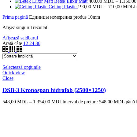
Betek Elixir Matt
400,00
MDL
–
1.150,0
Ceiling Plastic
190,00
MDL
–
710,00
MDL
I
Prima pagină
Единицы измерения produs
10mm
Afișez singurul rezultat
Afișează saidbarul
Arată câte
12
24
36
Selectează opțiunile
Quick view
Close
OSB-3 Kronospan hidrofob (2500×1250)
548,00
MDL
–
1.354,00
MDL
Interval de prețuri: 548,00 MDL până