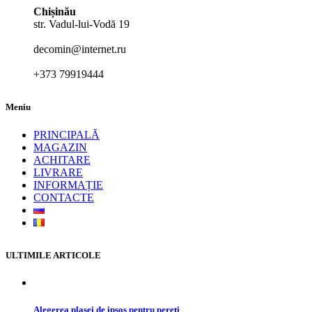
Chișinău
str. Vadul-lui-Vodă 19
decomin@internet.ru
+373 79919444
Meniu
PRINCIPALĂ
MAGAZIN
ACHITARE
LIVRARE
INFORMAȚIE
CONTACTE
ULTIMILE ARTICOLE
Alegerea plasei de ipsos pentru pereți