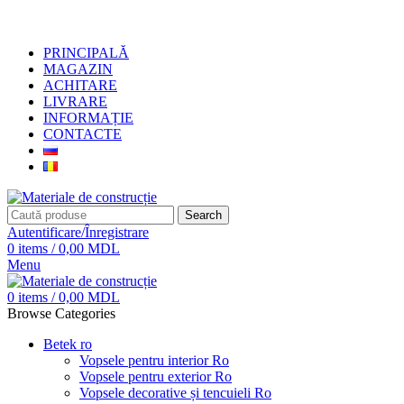
+373 79919444
PRINCIPALĂ
MAGAZIN
ACHITARE
LIVRARE
INFORMAȚIE
CONTACTE
Search
Autentificare/Înregistrare
0
items
/
0,00
MDL
Menu
0
items
/
0,00
MDL
Browse Categories
Betek ro
Vopsele pentru interior Ro
Vopsele pentru exterior Ro
Vopsele decorative și tencuieli Ro