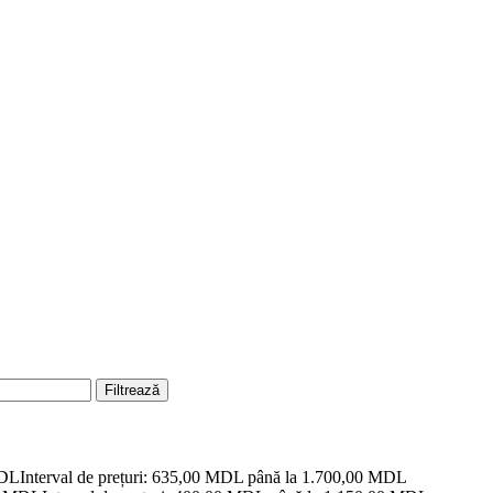
Filtrează
DL
Interval de prețuri: 635,00 MDL până la 1.700,00 MDL