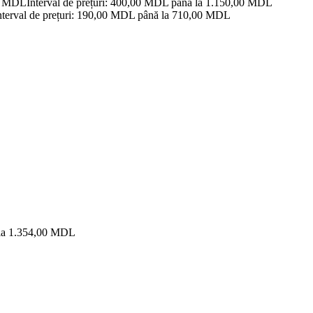
0
MDL
Interval de prețuri: 400,00 MDL până la 1.150,00 MDL
nterval de prețuri: 190,00 MDL până la 710,00 MDL
 la 1.354,00 MDL