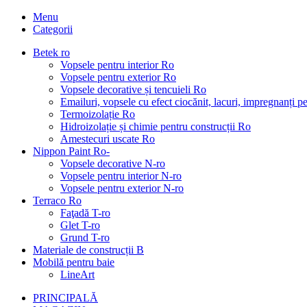
Menu
Categorii
Betek ro
Vopsele pentru interior Ro
Vopsele pentru exterior Ro
Vopsele decorative și tencuieli Ro
Emailuri, vopsele cu efect ciocănit, lacuri, impregnanți 
Termoizolație Ro
Hidroizolație și chimie pentru construcții Ro
Amestecuri uscate Ro
Nippon Paint Ro-
Vopsele decorative N-ro
Vopsele pentru interior N-ro
Vopsele pentru exterior N-ro
Terraco Ro
Faţadă T-ro
Glet T-ro
Grund T-ro
Materiale de construcții B
Mobilă pentru baie
LineArt
PRINCIPALĂ