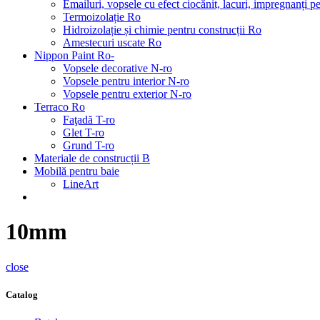
Emailuri, vopsele cu efect ciocănit, lacuri, impregnanți 
Termoizolație Ro
Hidroizolație și chimie pentru construcții Ro
Amestecuri uscate Ro
Nippon Paint Ro-
Vopsele decorative N-ro
Vopsele pentru interior N-ro
Vopsele pentru exterior N-ro
Terraco Ro
Faţadă T-ro
Glet T-ro
Grund T-ro
Materiale de construcții B
Mobilă pentru baie
LineArt
10mm
close
Catalog