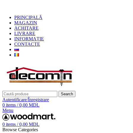
+373 79919444
PRINCIPALĂ
MAGAZIN
ACHITARE
LIVRARE
INFORMAȚIE
CONTACTE
Search
Autentificare/Înregistrare
0
items
/
0,00
MDL
Menu
0
items
/
0,00
MDL
Browse Categories