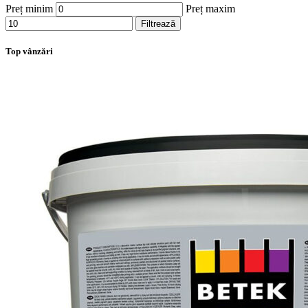
Preț minim
Preț maxim
Filtrează
Top vânzări