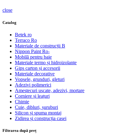
close
Catalog
Betek ro
Terraco Ro
Materiale de construcții B
Nippon Paint Ro-
Mobilă pentru baie
Materiale termo și hidroizolante
Gips carton și accesorii
Materiale decorative
Vopsele, grunduri, gleturi
Adezivi polimerici
Amestecuri uscate, adezivi, mortare
Corniere și leațuri
Chimie
Cuie, dibluri, șuruburi
Silicon și spuma montaj
Zidirea și construcția casei
Filtrarea după preț