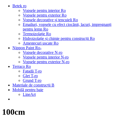
Betek ro
Vopsele pentru interior Ro
Vopsele pentru exterior Ro
Vopsele decorative și tencuieli Ro
Emailuri, vopsele cu efect ciocănit, lacuri, impregnanți
pentru lemn Ro
Termoizolație Ro
Hidroizolație și chimie pentru construcții Ro
Amestecuri uscate Ro
Nippon Paint Ro-
Vopsele decorative N-ro
Vopsele pentru interior N-ro
Vopsele pentru exterior N-ro
Terraco Ro
Faţadă T-ro
Glet T-ro
Grund T-ro
Materiale de construcții B
Mobilă pentru baie
LineArt
100cm