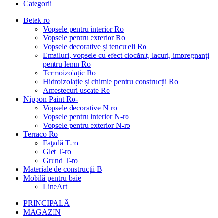
Categorii
Betek ro
Vopsele pentru interior Ro
Vopsele pentru exterior Ro
Vopsele decorative și tencuieli Ro
Emailuri, vopsele cu efect ciocănit, lacuri, impregnanți
pentru lemn Ro
Termoizolație Ro
Hidroizolație și chimie pentru construcții Ro
Amestecuri uscate Ro
Nippon Paint Ro-
Vopsele decorative N-ro
Vopsele pentru interior N-ro
Vopsele pentru exterior N-ro
Terraco Ro
Faţadă T-ro
Glet T-ro
Grund T-ro
Materiale de construcții B
Mobilă pentru baie
LineArt
PRINCIPALĂ
MAGAZIN