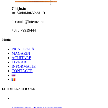
Chișinău
str. Vadul-lui-Vodă 19
decomin@internet.ru
+373 79919444
Meniu
PRINCIPALĂ
MAGAZIN
ACHITARE
LIVRARE
INFORMAȚIE
CONTACTE
ULTIMILE ARTICOLE
Alegerea plasei de ipsos pentru pereți