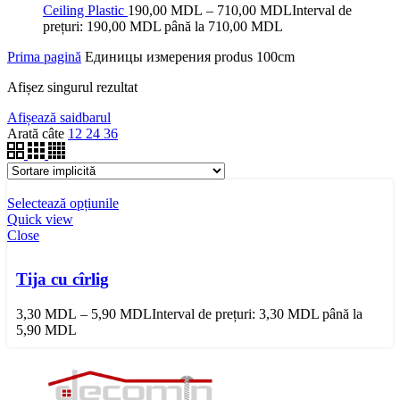
Ceiling Plastic
190,00
MDL
–
710,00
MDL
Interval de
prețuri: 190,00 MDL până la 710,00 MDL
Prima pagină
Единицы измерения produs
100cm
Afișez singurul rezultat
Afișează saidbarul
Arată câte
12
24
36
Selectează opțiunile
Quick view
Close
Tija cu cîrlig
3,30
MDL
–
5,90
MDL
Interval de prețuri: 3,30 MDL până la
5,90 MDL