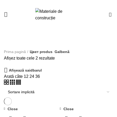
0
Galbenă
Prima pagină
Цвет produs
Galbenă
Afișez toate cele 2 rezultate
Afișează saidbarul
Arată câte
12
24
36
Close
Close