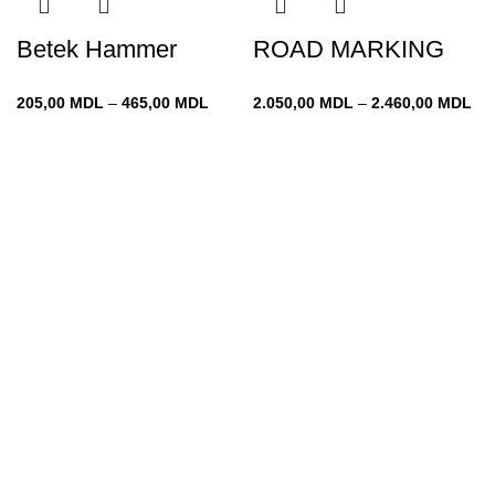
Betek Hammer
ROAD MARKING
Interval
Int
205,00
MDL
–
465,00
MDL
2.050,00
MDL
–
2.460,00
MDL
de
de
prețuri:
pre
205,00 MDL
2.
până
pâ
la
la
465,00 MDL
2.