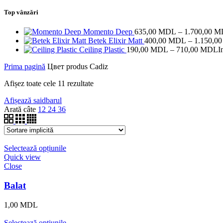
Top vânzări
Momento Deep
635,00
MDL
–
1.700,00
M
Betek Elixir Matt
400,00
MDL
–
1.150,0
Ceiling Plastic
190,00
MDL
–
710,00
MDL
I
Prima pagină
Цвет produs
Cadiz
Afișez toate cele 11 rezultate
Afișează saidbarul
Arată câte
12
24
36
Selectează opțiunile
Quick view
Close
Balat
1,00
MDL
Selectează opțiunile