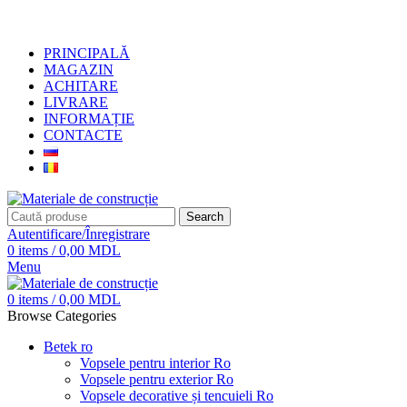
+373 79919444
PRINCIPALĂ
MAGAZIN
ACHITARE
LIVRARE
INFORMAȚIE
CONTACTE
Search
Autentificare/Înregistrare
0
items
/
0,00
MDL
Menu
0
items
/
0,00
MDL
Browse Categories
Betek ro
Vopsele pentru interior Ro
Vopsele pentru exterior Ro
Vopsele decorative și tencuieli Ro