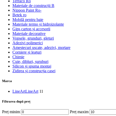
Terraco Ro
Materiale de construcții B
Nippon Paint Ro-
Betek ro
Mobilă pentru baie
Materiale termo și hidroizolante
Gips carton și accesorii
Materiale decorative
Vopsele, grunduri, gleturi
Adezivi polimerici
Amestecuri uscate, adezivi, mortare
Corniere și leațuri
Chimie
Cuie, dibluri, șuruburi
Silicon și spuma montaj
Zidirea și construcția casei
Marca
LineArt
LineArt
11
Filtrarea după preț
Preț minim
Preț maxim