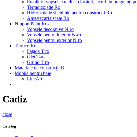
Emailuri, vopsele cu efect ciocănit, lacuri, impregnanți 
Termoizolație Ro
Hidroizolație și chimie pentru construcții Ro
Amestecuri uscate Ro
Nippon Paint Ro-
Vopsele decorative N-ro
Vopsele pentru interior N-ro
Vopsele pentru exterior N-ro
Terraco Ro
Faţadă T-ro
Glet T-ro
Grund T-ro
Materiale de construcții B
Mobilă pentru baie
LineArt
Cadiz
close
Catalog