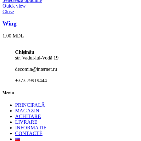
Selectează opțiunile
Quick view
Close
Wing
1,00
MDL
Chișinău
str. Vadul-lui-Vodă 19
decomin@internet.ru
+373 79919444
Meniu
PRINCIPALĂ
MAGAZIN
ACHITARE
LIVRARE
INFORMAȚIE
CONTACTE