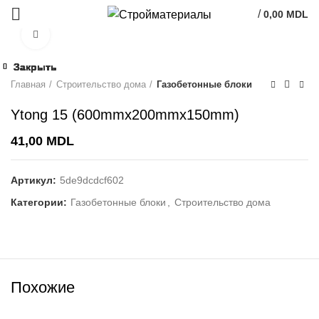
/
0,00
MDL
Click to enlarge
Закрыть
Закрыть
Закрыть
Закрыть
Закрыть
Закрыть
Закрыть
Закрыть
Главная
Строительство дома
Газобетонные блоки
Ytong 15 (600mmx200mmx150mm)
41,00
MDL
Артикул:
5de9dcdcf602
Категории:
Газобетонные блоки
,
Строительство дома
Похожие