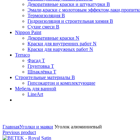
Декоративные краски и штукатурки В
Эмали,краски с молотовым эффектом,лаки,пропитки
Термоизоляция В
Гидроизоляция и строительная химия В
Сухие смеси B
Nippon Paint
Декоративные краски N
Краски для внутренних работ N
Краски для наружных работ N
Terraco
Фасад Т
Грунтовка T
Шпаклёвка T
Строительные материалы В
Гипсокартон и комплектующие
Мебель для ванной
LineArt
Click to enlarge
Главная
Уголки и маяки
Уголок алюминиевый
Previous product