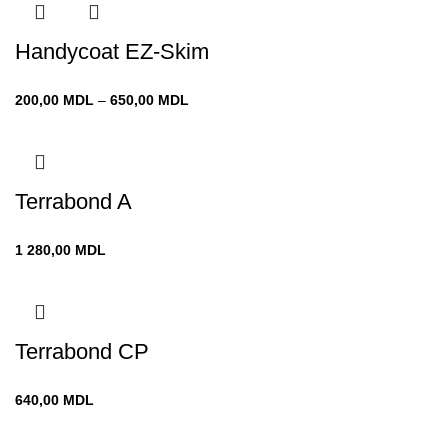
Handycoat EZ-Skim
Диапазон
200,00
MDL
–
650,00
MDL
цен:
200,00 MDL
–
650,00 MDL
Terrabond A
1 280,00
MDL
Terrabond CP
640,00
MDL