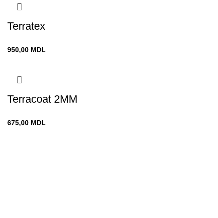
Terratex
950,00
MDL
Terracoat 2MM
675,00
MDL
Chișinău
str. Vadul-lui-Vodă 19