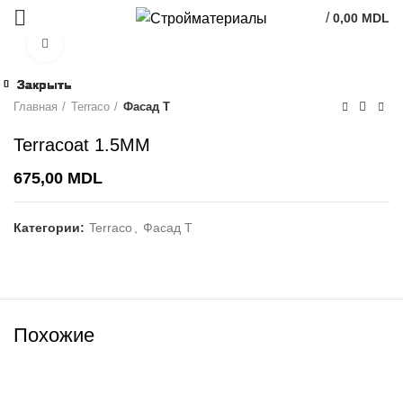
/
0,00
MDL
Click to enlarge
Закрыть
Закрыть
Закрыть
Закрыть
Закрыть
Закрыть
Закрыть
Закрыть
Главная
Terraco
Фасад Т
Terracoat 1.5MM
675,00
MDL
Категории:
Terraco
,
Фасад Т
Похожие