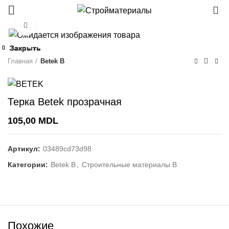
0
Click to enlarge
Закрыть
Закрыть
Закрыть
Закрыть
Закрыть
Закрыть
Закрыть
Закрыть
Главная
Betek B
Терка Betek прозрачная
105,00
MDL
Артикул:
03489cd73d98
Категории:
Betek B
,
Строительные материалы В
Похожие