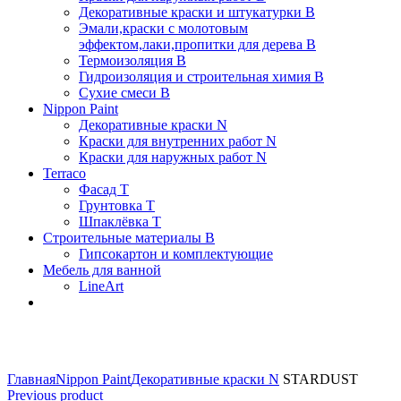
Декоративные краски и штукатурки В
Эмали,краски с молотовым
эффектом,лаки,пропитки для дерева В
Термоизоляция В
Гидроизоляция и строительная химия В
Сухие смеси B
Nippon Paint
Декоративные краски N
Краски для внутренних работ N
Краски для наружных работ N
Terraco
Фасад Т
Грунтовка T
Шпаклёвка T
Строительные материалы В
Гипсокартон и комплектующие
Мебель для ванной
LineArt
Click to enlarge
Главная
Nippon Paint
Декоративные краски N
STARDUST
Previous product