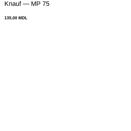
Knauf — MP 75
135,00
MDL
Chișinău
str. Vadul-lui-Vodă 19
decomin@internet.ru
+373 79919444
Меню
ГЛАВНАЯ
МАГАЗИН