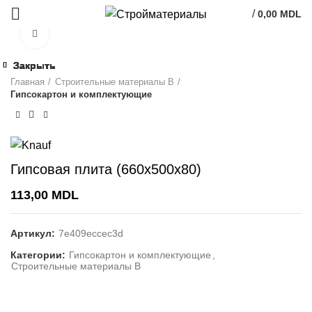
/
0,00
MDL
Click to enlarge
Закрыть
Закрыть
Закрыть
Закрыть
Закрыть
Закрыть
Закрыть
Закрыть
Главная
Строительные материалы В
Гипсокартон и комплектующие
Гипсовая плита (660x500x80)
113,00
MDL
Артикул:
7e409eccec3d
Категории:
Гипсокартон и комплектующие
,
Строительные материалы В