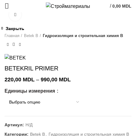
/
0,00
MDL
Click to enlarge
Закрыть
Закрыть
Закрыть
Закрыть
Закрыть
Закрыть
Закрыть
Закрыть
Главная
Betek B
Гидроизоляция и строительная химия В
BETEKRIL PRIMER
Диапазон
220,00
MDL
–
990,00
MDL
цен:
Единицы измерения
220,00 MDL
–
990,00 MDL
Артикул:
Н/Д
Категории:
Betek B
,
Гидроизоляция и строительная химия В