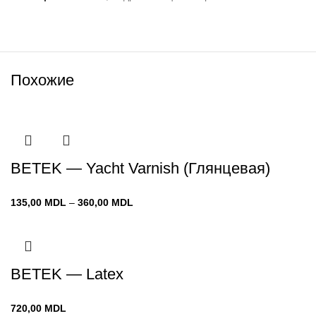
Похожие
BETEK — Yacht Varnish (Глянцевая)
Диапазон
135,00
MDL
–
360,00
MDL
цен:
135,00 MDL
–
360,00 MDL
BETEK — Latex
720,00
MDL