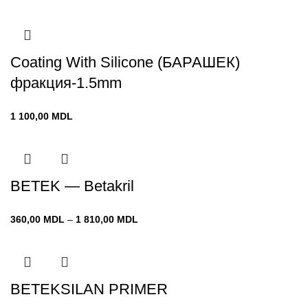
Coating With Silicone (БАРАШЕК)
фракция-1.5mm
1 100,00
MDL
BETEK — Betakril
Диапазон
360,00
MDL
–
1 810,00
MDL
цен:
360,00 MDL
–
1 810,00 MDL
BETEKSILAN PRIMER