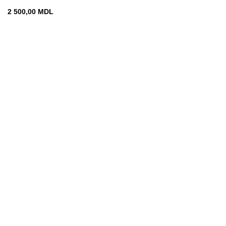
2 500,00
MDL
Chișinău
str. Vadul-lui-Vodă 19
decomin@internet.ru
+373 79919444
Меню
ГЛАВНАЯ
МАГАЗИН
ОПЛАТА