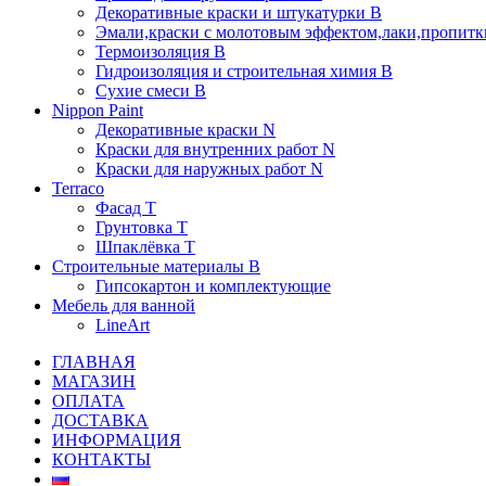
Декоративные краски и штукатурки В
Эмали,краски с молотовым эффектом,лаки,пропитки
Термоизоляция В
Гидроизоляция и строительная химия В
Сухие смеси B
Nippon Paint
Декоративные краски N
Краски для внутренних работ N
Краски для наружных работ N
Terraco
Фасад Т
Грунтовка T
Шпаклёвка T
Строительные материалы В
Гипсокартон и комплектующие
Мебель для ванной
LineArt
ГЛАВНАЯ
МАГАЗИН
ОПЛАТА
ДОСТАВКА
ИНФОРМАЦИЯ
КОНТАКТЫ