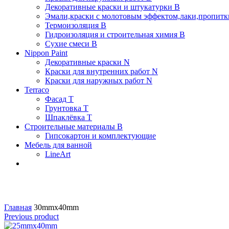
Декоративные краски и штукатурки В
Эмали,краски с молотовым эффектом,лаки,пропитки
Термоизоляция В
Гидроизоляция и строительная химия В
Сухие смеси B
Nippon Paint
Декоративные краски N
Краски для внутренних работ N
Краски для наружных работ N
Terraco
Фасад Т
Грунтовка T
Шпаклёвка T
Строительные материалы В
Гипсокартон и комплектующие
Мебель для ванной
LineArt
Click to enlarge
Главная
30mmx40mm
Previous product