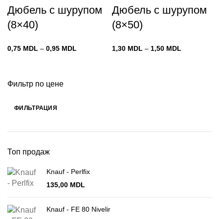
Дюбель с шурупом
Дюбель с шурупом
(8×40)
(8×50)
Диапазон
Диапазон
0,75
MDL
–
0,95
MDL
1,30
MDL
–
1,50
MDL
цен:
цен:
0,75 MDL
1,30 MDL
–
–
Фильтр по цене
0,95 MDL
1,50 MDL
ФИЛЬТРАЦИЯ
Минимальная
Максимальная
цена
цена
Топ продаж
Knauf - Perlfix
135,00
MDL
Knauf - FE 80 Nivelir