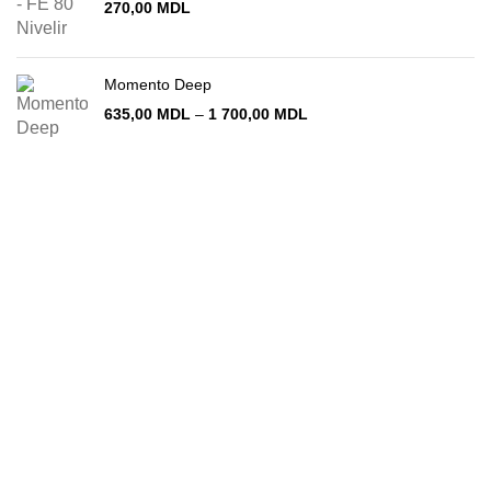
270,00
MDL
Momento Deep
Диапазон
635,00
MDL
–
1 700,00
MDL
цен:
635,00 MDL
–
1 700,00 MDL
Chișinău
str. Vadul-lui-Vodă 19
decomin@internet.ru
+373 79919444
Меню