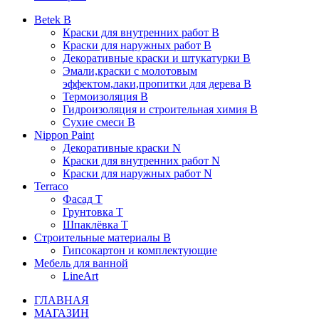
Betek B
Краски для внутренних работ B
Краски для наружных работ B
Декоративные краски и штукатурки В
Эмали,краски с молотовым
эффектом,лаки,пропитки для дерева В
Термоизоляция В
Гидроизоляция и строительная химия В
Сухие смеси B
Nippon Paint
Декоративные краски N
Краски для внутренних работ N
Краски для наружных работ N
Terraco
Фасад Т
Грунтовка T
Шпаклёвка T
Строительные материалы В
Гипсокартон и комплектующие
Мебель для ванной
LineArt
ГЛАВНАЯ
МАГАЗИН