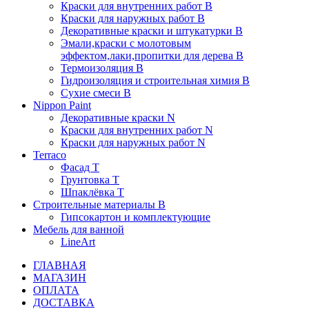
Краски для внутренних работ B
Краски для наружных работ B
Декоративные краски и штукатурки В
Эмали,краски с молотовым
эффектом,лаки,пропитки для дерева В
Термоизоляция В
Гидроизоляция и строительная химия В
Сухие смеси B
Nippon Paint
Декоративные краски N
Краски для внутренних работ N
Краски для наружных работ N
Terraco
Фасад Т
Грунтовка T
Шпаклёвка T
Строительные материалы В
Гипсокартон и комплектующие
Мебель для ванной
LineArt
ГЛАВНАЯ
МАГАЗИН
ОПЛАТА
ДОСТАВКА