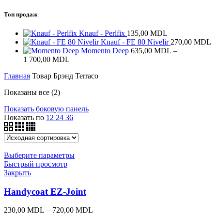
Топ продаж
Knauf - Perlfix
135,00
MDL
Knauf - FE 80 Nivelir
270,00
MDL
Momento Deep
635,00
MDL
–
Диапазон
1 700,00
MDL
цен:
Главная
Товар Брэнд
Terraco
635,00 MDL
–
Показаны все (2)
1 700,00 MDL
Показать боковую панель
Показать по
12
24
36
Выберите параметры
Быстрый просмотр
Закрыть
Handycoat EZ-Joint
Диапазон
230,00
MDL
–
720,00
MDL