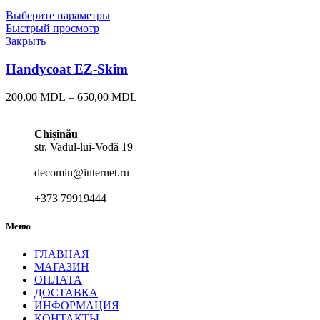
цен:
230,00 MDL
Выберите параметры
–
Быстрый просмотр
720,00 MDL
Закрыть
Handycoat EZ-Skim
Диапазон
200,00
MDL
–
650,00
MDL
цен:
200,00 MDL
Chișinău
–
str. Vadul-lui-Vodă 19
650,00 MDL
decomin@internet.ru
+373 79919444
Меню
ГЛАВНАЯ
МАГАЗИН
ОПЛАТА
ДОСТАВКА
ИНФОРМАЦИЯ
КОНТАКТЫ