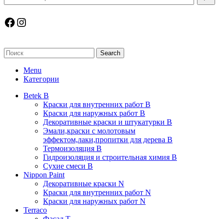
Facebook
Instagram
Search
Menu
Категории
Betek B
Краски для внутренних работ B
Краски для наружных работ B
Декоративные краски и штукатурки В
Эмали,краски с молотовым
эффектом,лаки,пропитки для дерева В
Термоизоляция В
Гидроизоляция и строительная химия В
Сухие смеси B
Nippon Paint
Декоративные краски N
Краски для внутренних работ N
Краски для наружных работ N
Terraco
Фасад Т