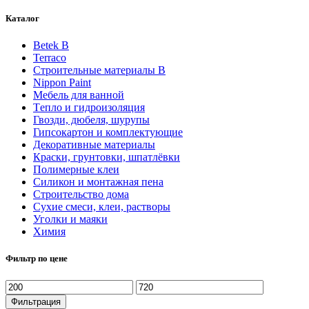
Каталог
Betek B
Terraco
Строительные материалы В
Nippon Paint
Мебель для ванной
Tепло и гидроизоляция
Гвозди, дюбеля, шурупы
Гипсокартон и комплектующие
Декоративные материалы
Краски, грунтовки, шпатлёвки
Полимерные клеи
Силикон и монтажная пена
Строительство дома
Сухие смеси, клеи, растворы
Уголки и маяки
Химия
Фильтр по цене
Минимальная
Максимальная
цена
цена
Фильтрация