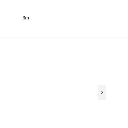
3m
Caută
psos pentru
Facebook
Instagram
 pluvial