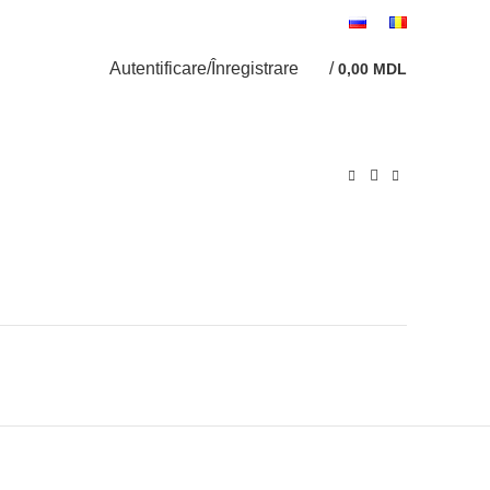
HITARE
LIVRARE
INFORMAȚIE
CONTACTE
Autentificare/Înregistrare
/
0,00
MDL