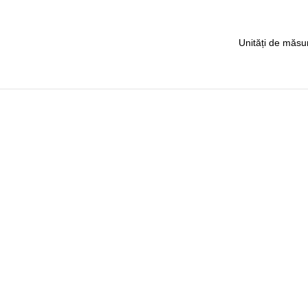
Unități de măsu
Meniu
Chișinău
PRINCIPA
str. Vadul-lui-Vodă 19
MAGAZIN
decomin@internet.ru
ACHITAR
+373 79919444
LIVRARE