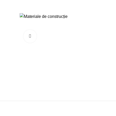
+373 79919444
Browse Categories
Click to enlarge