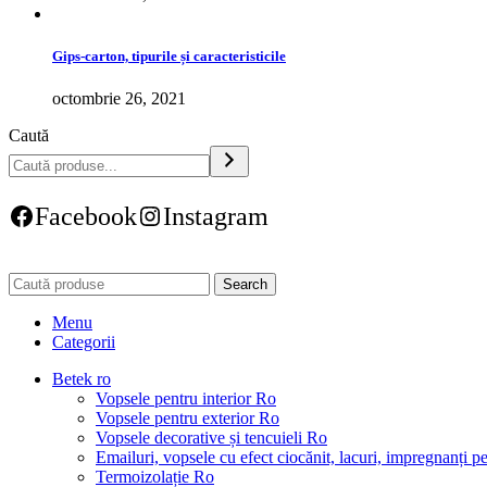
Gips-carton, tipurile și caracteristicile
octombrie 26, 2021
Caută
Facebook
Instagram
Search
Menu
Categorii
Betek ro
Vopsele pentru interior Ro
Vopsele pentru exterior Ro
Vopsele decorative și tencuieli Ro
Emailuri, vopsele cu efect ciocănit, lacuri, impregnanți 
Termoizolație Ro