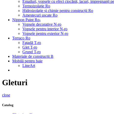
Emailuri, vopsele cu efect ciocănit, lacuri, impregnanți 
Termoizolație Ro
Hidroizolație și chimie pentru construcții Ro
Amestecuri uscate Ro
Nippon Paint Ro-
Vopsele decorative N-ro
Vopsele pentru interior N-ro
Vopsele pentru exterior N-ro
Terraco Ro
Faţadă T-ro
Glet T-ro
Grund T-ro
Materiale de construcții B
Mobilă pentru baie
LineArt
Gleturi
close
Catalog