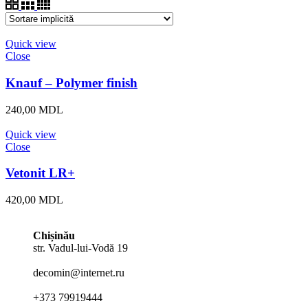
Quick view
Close
Knauf – Polymer finish
240,00
MDL
Quick view
Close
Vetonit LR+
420,00
MDL
Chișinău
str. Vadul-lui-Vodă 19
decomin@internet.ru
+373 79919444