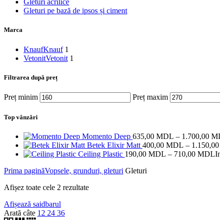
Gleturi acrilice
Gleturi pe bază de ipsos și ciment
Marca
Knauf
Knauf
1
Vetonit
Vetonit
1
Filtrarea după preț
Preț minim
Preț maxim
Top vânzări
Momento Deep
635,00
MDL
–
1.700,00
M
Betek Elixir Matt
400,00
MDL
–
1.150,0
Ceiling Plastic
190,00
MDL
–
710,00
MDL
I
Prima pagină
Vopsele, grunduri, gleturi
Gleturi
Afișez toate cele 2 rezultate
Afișează saidbarul
Arată câte
12
24
36