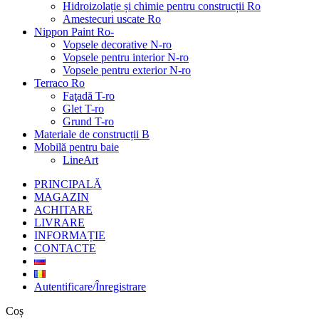
Hidroizolație și chimie pentru construcții Ro
Amestecuri uscate Ro
Nippon Paint Ro-
Vopsele decorative N-ro
Vopsele pentru interior N-ro
Vopsele pentru exterior N-ro
Terraco Ro
Faţadă T-ro
Glet T-ro
Grund T-ro
Materiale de construcții B
Mobilă pentru baie
LineArt
PRINCIPALĂ
MAGAZIN
ACHITARE
LIVRARE
INFORMAȚIE
CONTACTE
Autentificare/Înregistrare
Coș