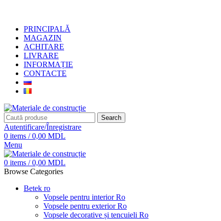
+373 79919444
PRINCIPALĂ
MAGAZIN
ACHITARE
LIVRARE
INFORMAȚIE
CONTACTE
Search
Autentificare/Înregistrare
0
items
/
0,00
MDL
Menu
0
items
/
0,00
MDL
Browse Categories
Betek ro
Vopsele pentru interior Ro
Vopsele pentru exterior Ro
Vopsele decorative și tencuieli Ro