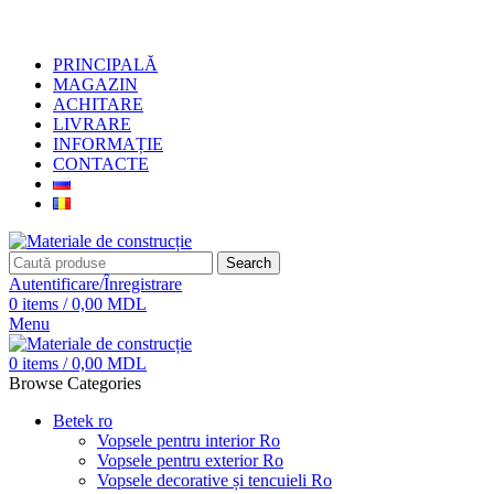
+373 79919444
PRINCIPALĂ
MAGAZIN
ACHITARE
LIVRARE
INFORMAȚIE
CONTACTE
Search
Autentificare/Înregistrare
0
items
/
0,00
MDL
Menu
0
items
/
0,00
MDL
Browse Categories
Betek ro
Vopsele pentru interior Ro
Vopsele pentru exterior Ro
Vopsele decorative și tencuieli Ro