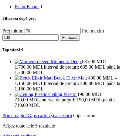
Knauf
Knauf
1
Filtrarea după preț
Preț minim
Preț maxim
Filtrează
Top vânzări
Momento Deep
635,00
MDL
–
1.700,00
MDL
Interval de prețuri: 635,00 MDL până la
1.700,00 MDL
Betek Elixir Matt
400,00
MDL
–
1.150,00
MDL
Interval de prețuri: 400,00 MDL până la
1.150,00 MDL
Ceiling Plastic
190,00
MDL
–
710,00
MDL
Interval de prețuri: 190,00 MDL până la
710,00 MDL
Prima pagină
Gips carton și accesorii
Gips carton
Afișez toate cele 5 rezultate