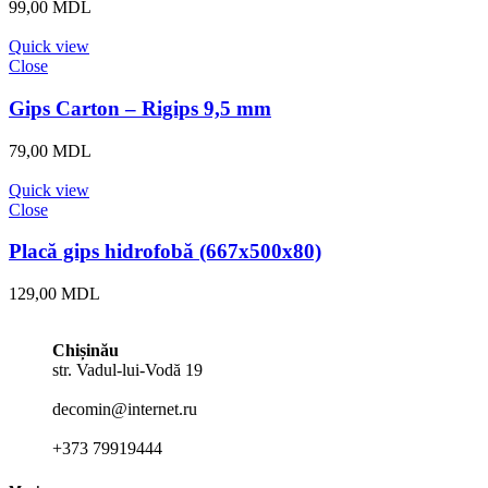
99,00
MDL
Quick view
Close
Gips Carton – Rigips 9,5 mm
79,00
MDL
Quick view
Close
Placă gips hidrofobă (667x500x80)
129,00
MDL
Chișinău
str. Vadul-lui-Vodă 19
decomin@internet.ru
+373 79919444