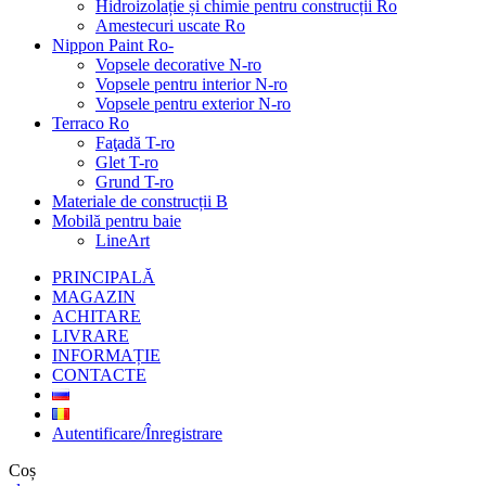
Hidroizolație și chimie pentru construcții Ro
Amestecuri uscate Ro
Nippon Paint Ro-
Vopsele decorative N-ro
Vopsele pentru interior N-ro
Vopsele pentru exterior N-ro
Terraco Ro
Faţadă T-ro
Glet T-ro
Grund T-ro
Materiale de construcții B
Mobilă pentru baie
LineArt
PRINCIPALĂ
MAGAZIN
ACHITARE
LIVRARE
INFORMAȚIE
CONTACTE
Autentificare/Înregistrare
Coș