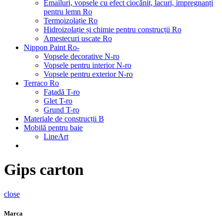
Emailuri, vopsele cu efect ciocănit, lacuri, impregnanți
pentru lemn Ro
Termoizolație Ro
Hidroizolație și chimie pentru construcții Ro
Amestecuri uscate Ro
Nippon Paint Ro-
Vopsele decorative N-ro
Vopsele pentru interior N-ro
Vopsele pentru exterior N-ro
Terraco Ro
Faţadă T-ro
Glet T-ro
Grund T-ro
Materiale de construcții B
Mobilă pentru baie
LineArt
Gips carton
close
Marca